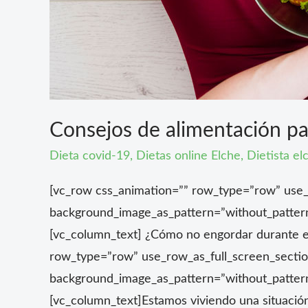
Consejos de alimentación pa
Dieta covid-19
,
Dietas online Elche
,
Dietista el
[vc_row css_animation=”” row_type=”row” use_r
background_image_as_pattern=”without_pattern
[vc_column_text] ¿Cómo no engordar durante e
row_type=”row” use_row_as_full_screen_section
background_image_as_pattern=”without_pattern
[vc_column_text]Estamos viviendo una situació