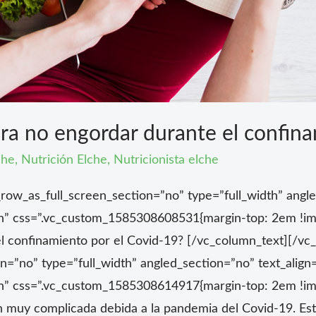
ra no engordar durante el confin
che
,
Nutrición Elche
,
Nutricionista elche
ow_as_full_screen_section=”no” type=”full_width” angled
” css=”.vc_custom_1585308608531{margin-top: 2em !imp
l confinamiento por el Covid-19? [/vc_column_text][/vc
=”no” type=”full_width” angled_section=”no” text_align=
” css=”.vc_custom_1585308614917{margin-top: 2em !imp
n muy complicada debida a la pandemia del Covid-19. Es