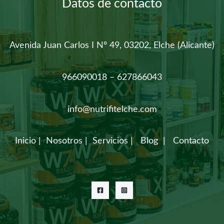
Datos de contacto
Avenida Juan Carlos I Nº 49, 03202, Elche (Alicante)
966090018 – 627866043
info@nutrifitelche.com
Inicio
|
Nosotros
|
Servicios
|
Blog
|
Contacto