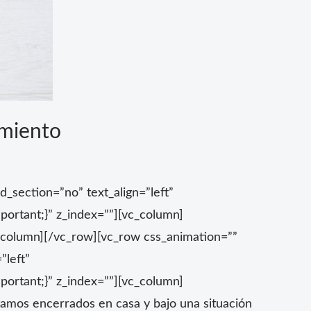
amiento
_section=”no” text_align=”left”
ortant;}” z_index=””][vc_column]
_column][/vc_row][vc_row css_animation=””
”left”
ortant;}” z_index=””][vc_column]
tamos encerrados en casa y bajo una situación