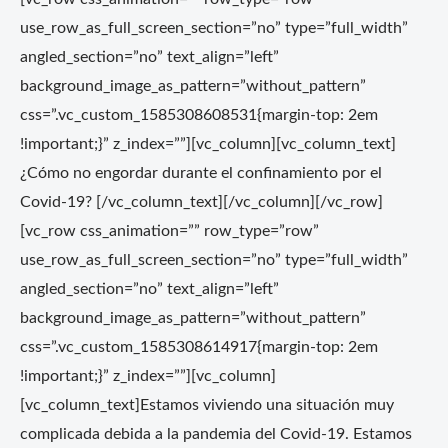
use_row_as_full_screen_section=”no” type=”full_width”
angled_section=”no” text_align=”left”
background_image_as_pattern=”without_pattern”
css=”.vc_custom_1585308608531{margin-top: 2em
!important;}” z_index=””][vc_column][vc_column_text]
¿Cómo no engordar durante el confinamiento por el
Covid-19? [/vc_column_text][/vc_column][/vc_row]
[vc_row css_animation=”” row_type=”row”
use_row_as_full_screen_section=”no” type=”full_width”
angled_section=”no” text_align=”left”
background_image_as_pattern=”without_pattern”
css=”.vc_custom_1585308614917{margin-top: 2em
!important;}” z_index=””][vc_column]
[vc_column_text]Estamos viviendo una situación muy
complicada debida a la pandemia del Covid-19. Estamos