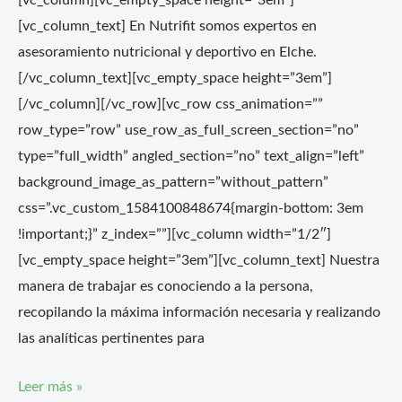
[vc_column][vc_empty_space height=”3em”]
[vc_column_text] En Nutrifit somos expertos en
asesoramiento nutricional y deportivo en Elche.
[/vc_column_text][vc_empty_space height=”3em”]
[/vc_column][/vc_row][vc_row css_animation=””
row_type=”row” use_row_as_full_screen_section=”no”
type=”full_width” angled_section=”no” text_align=”left”
background_image_as_pattern=”without_pattern”
css=”.vc_custom_1584100848674{margin-bottom: 3em
!important;}” z_index=””][vc_column width=”1/2″]
[vc_empty_space height=”3em”][vc_column_text] Nuestra
manera de trabajar es conociendo a la persona,
recopilando la máxima información necesaria y realizando
las analíticas pertinentes para
Leer más »