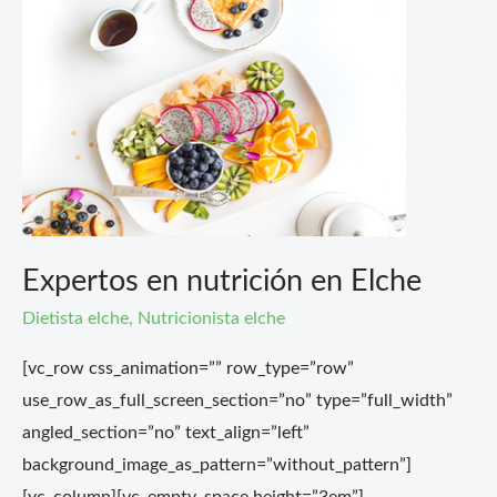
en
nutrición
en
Elche
Expertos en nutrición en Elche
Dietista elche
,
Nutricionista elche
[vc_row css_animation=”” row_type=”row”
use_row_as_full_screen_section=”no” type=”full_width”
angled_section=”no” text_align=”left”
background_image_as_pattern=”without_pattern”]