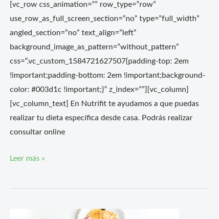
[vc_row css_animation=”” row_type=”row”
use_row_as_full_screen_section=”no” type=”full_width”
angled_section=”no” text_align=”left”
background_image_as_pattern=”without_pattern”
css=”.vc_custom_1584721627507{padding-top: 2em
!important;padding-bottom: 2em !important;background-
color: #003d1c !important;}” z_index=””][vc_column]
[vc_column_text] En Nutrifit te ayudamos a que puedas
realizar tu dieta específica desde casa. Podrás realizar
consultar online
Leer más »
Expertos