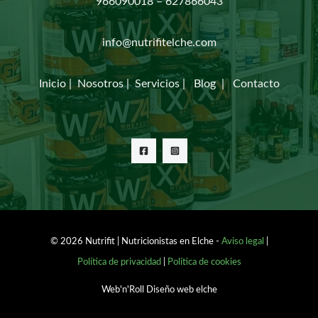
966090018 – 627866043
info@nutrifitelche.com
Inicio
|
Nosotros
|
Servicios
|
Blog
|
Contacto
© 2026 Nutrifit | Nutricionistas en Elche -
Aviso legal
|
Política de privacidad
|
Política de cookies
Web'n'Roll Diseño web elche