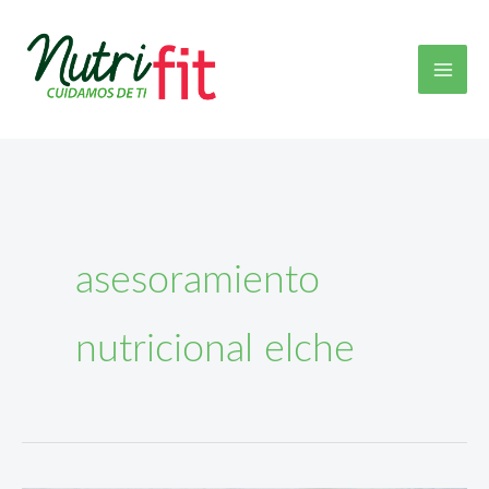
Ir
Mai
al
Men
contenido
asesoramiento
nutricional elche