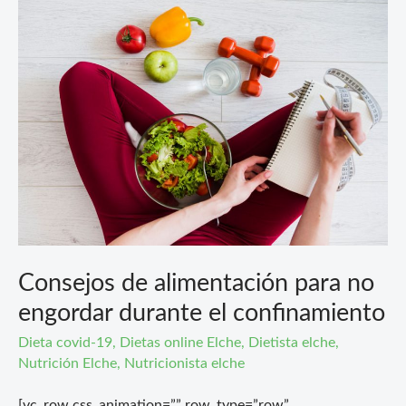
Consejos
de
alimentación
para
no
engordar
durante
el
confinamiento
Consejos de alimentación para no
engordar durante el confinamiento
Dieta covid-19
,
Dietas online Elche
,
Dietista elche
,
Nutrición Elche
,
Nutricionista elche
[vc_row css_animation=”” row_type=”row”