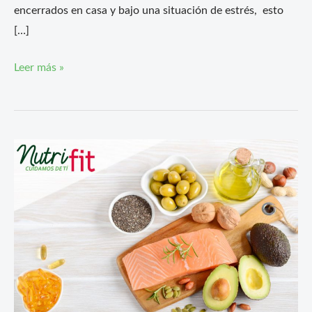
encerrados en casa y bajo una situación de estrés, esto
[…]
Leer más »
Dietas
online
en
Elche