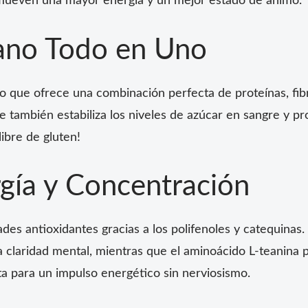
mueven una mayor energía y un mejor estado de ánimo.
rano Todo en Uno
 que ofrece una combinación perfecta de proteínas, fib
ue también estabiliza los niveles de azúcar en sangre y p
libre de gluten!
rgía y Concentración
ades antioxidantes gracias a los polifenoles y catequin
a claridad mental, mientras que el aminoácido L-teanina 
a para un impulso energético sin nerviosismo.