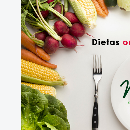
Dietistas
en
Elche