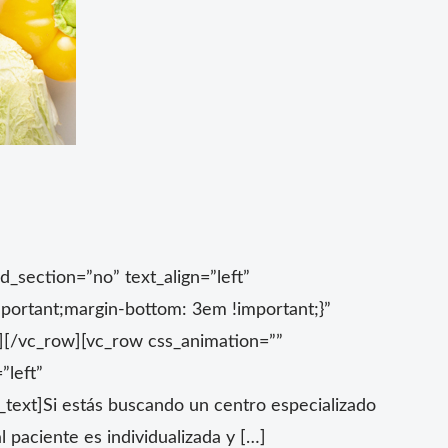
_section=”no” text_align=”left”
ortant;margin-bottom: 3em !important;}”
n][/vc_row][vc_row css_animation=””
”left”
ext]Si estás buscando un centro especializado
l paciente es individualizada y […]