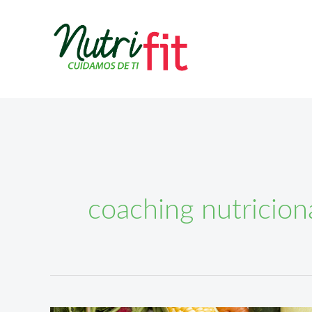
Ir
al
contenido
coaching nutricion