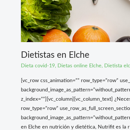
Dietistas en Elche
Dieta covid-19
,
Dietas online Elche
,
Dietista el
[vc_row css_animation=”” row_type=”row” use_r
background_image_as_pattern=”without_patter
z_index=””][vc_column][vc_column_text] ¿Neces
row_type=”row” use_row_as_full_screen_section
background_image_as_pattern=”without_pattern
en Elche en nutrición y dietética, Nutrifit es l