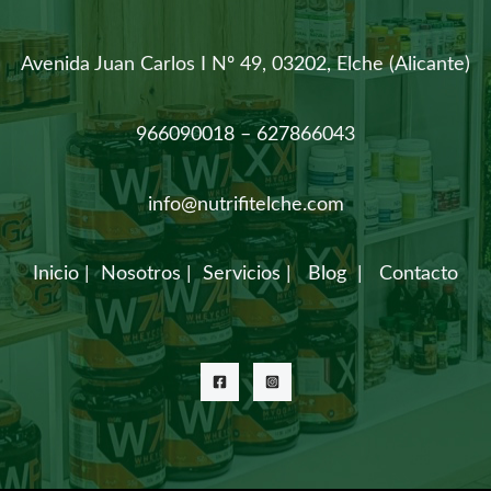
Avenida Juan Carlos I Nº 49, 03202, Elche (Alicante)
966090018 – 627866043
info@nutrifitelche.com
Inicio
|
Nosotros
|
Servicios
|
Blog
|
Contacto