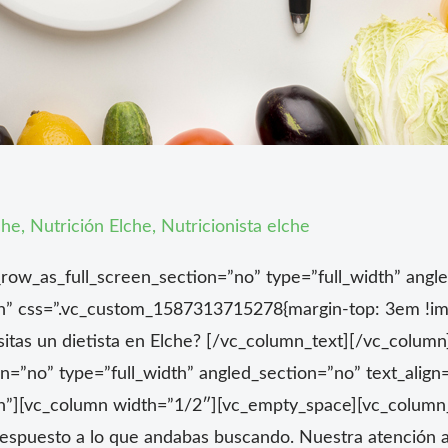
che
,
Nutrición Elche
,
Nutricionista elche
ow_as_full_screen_section=”no” type=”full_width” angled
n” css=”.vc_custom_1587313715278{margin-top: 3em !imp
itas un dietista en Elche? [/vc_column_text][/vc_colum
=”no” type=”full_width” angled_section=”no” text_align=
”][vc_column width=”1/2″][vc_empty_space][vc_column_t
a respuesto a lo que andabas buscando. Nuestra atención a