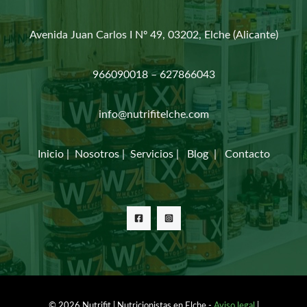
Avenida Juan Carlos I Nº 49, 03202, Elche (Alicante)
966090018 – 627866043
info@nutrifitelche.com
Inicio
|
Nosotros
|
Servicios
|
Blog
|
Contacto
© 2026 Nutrifit | Nutricionistas en Elche -
Aviso legal
|